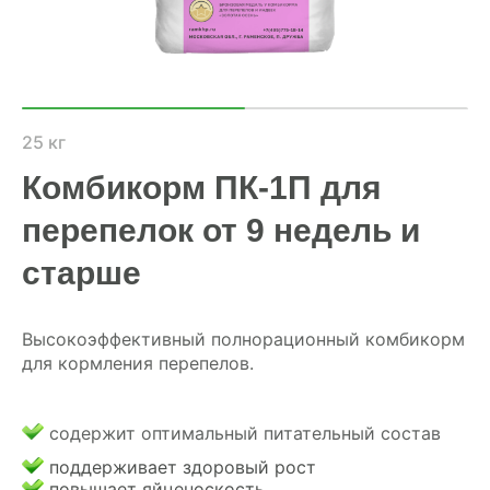
ХОЗЯЙСТВАМ
ОПТОВИКАМ
ПРАЙС
25 кг
Комбикорм ПК-1П для
ГДЕ КУПИТЬ
перепелок от 9 недель и
КОНТАКТЫ
старше
8 (804) 700-18-14
Высокоэффективный полнорационный комбикорм
для кормления перепелов.
ПРАЙС-ЛИСТ
содержит оптимальный питательный состав
КАЛЬКУЛЯТОР КОМБИКОРМА
поддерживает здоровый рост
повышает яйценоскость