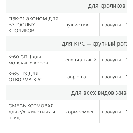
для кроликов
ПЗК-91 ЭКОНОМ ДЛЯ
ВЗРОСЛЫХ
пушистик
гранулы
24
КРОЛИКОВ
для КРС – крупный рогат
К-60 СПЦ для
специальный
гранулы
22
молочных коров
К-65 ПЗ ДЛЯ
гаврюша
гранулы
19
ОТКОРМА КРС
для всех видов живо
СМЕСЬ КОРМОВАЯ
для с/х животных и
кормосмесь
гранулы
18
птиц