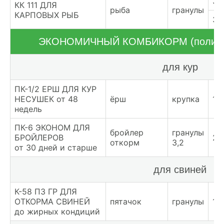
38
КК 111 ДЛЯ
рыба
гранулы
КАРПОВЫХ РЫБ
39
ЭКОНОМИЧНЫЙ КОМБИКОРМ (полипро
для кур
ПК-1/2 ЕРШ ДЛЯ КУР
НЕСУШЕК от 48
ёрш
крупка
19
недель
ПК-6 ЭКОНОМ ДЛЯ
бройлер
гранулы
БРОЙЛЕРОВ
27
откорм
3,2
от 30 дней и старше
для свиней
К-58 ПЗ ГР ДЛЯ
ОТКОРМА СВИНЕЙ
пятачок
гранулы
19
до жирных кондиций