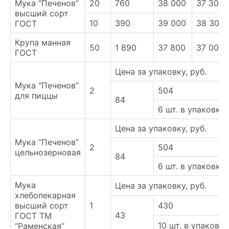
Мука “Печенов”
20
760
38 000
37 300
высший сорт
10
390
39 000
38 300
ГОСТ
Крупа манная
50
1 890
37 800
37 000
ГОСТ
Цена за упаковку, руб.
Мука “Печенов”
2
504
для пиццы
84
6 шт. в упаковке
Цена за упаковку, руб.
Мука “Печенов”
2
504
цельнозерновая
84
6 шт. в упаковке
Мука
Цена за упаковку, руб.
хлебопекарная
высший сорт
1
430
43
ГОСТ ТМ
10 шт. в упаковке
“Раменская”