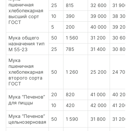
пшеничная
25
815
32 600
31 900
хлебопекарная
10
390
39 000
38 300
высший сорт
ГОСТ
5
200
40 000
39 200
Мука общего
50
1 560
31 200
30 600
назначения тип
25
785
31 400
30 800
М 55-23
Мука
пшеничная
хлебопекарная
50
1 260
25 200
24 700
второго сорта
ГОСТ
20
820
41 000
40 200
Мука “Печенов”
для пиццы
10
420
42 000
41 200
Мука “Печенов”
50
1 590
31 800
31 200
цельнозерновая