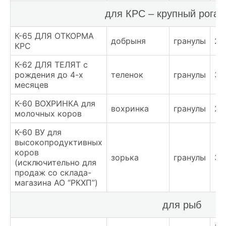
для КРС – крупный рогат
К-65 ДЛЯ ОТКОРМА
добрыня
гранулы
23
КРС
К-62 ДЛЯ ТЕЛЯТ с
рождения до 4-х
теленок
гранулы
33
месяцев
К-60 ВОХРИНКА для
вохринка
гранулы
28
молочных коров
К-60 ВУ для
высокопродуктивных
коров
зорька
гранулы
34
(исключительно для
продаж со склада-
магазина АО “РКХП”)
для рыб