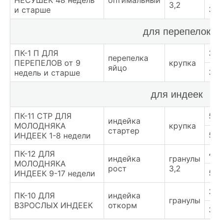
НЕСУШЕК 48 недель
оптимальный
3,2
33
и старше
для перепелок
ПК-1 П ДЛЯ
37
перепелка
ПЕРЕПЕЛОВ от 9
крупка
яйцо
39
недель и старше
для индеек
ПК-11 СТР ДЛЯ
58
индейка
МОЛОДНЯКА
крупка
стартер
59
ИНДЕЕК 1-8 недели
ПК-12 ДЛЯ
49
индейка
гранулы
МОЛОДНЯКА
рост
3,2
50
ИНДЕЕК 9-17 недели
33
ПК-10 ДЛЯ
индейка
гранулы
ВЗРОСЛЫХ ИНДЕЕК
откорм
35