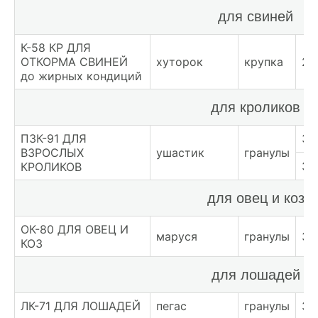
для свиней
К-58 КР ДЛЯ
ОТКОРМА СВИНЕЙ
хуторок
крупка
27
до жирных кондиций
для кроликов
ПЗК-91 ДЛЯ
30
ВЗРОСЛЫХ
ушастик
гранулы
32
КРОЛИКОВ
для овец и коз
ОК-80 ДЛЯ ОВЕЦ И
маруся
гранулы
30
КОЗ
для лошадей
ЛК-71 ДЛЯ ЛОШАДЕЙ
пегас
гранулы
37