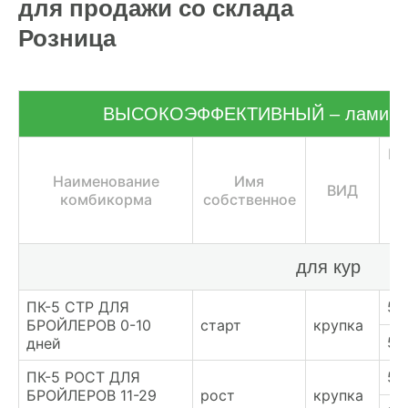
для продажи со склада
ХОЗЯЙСТВАМ
Розница
ОПТОВИКАМ
ВЫСОКОЭФФЕКТИВНЫЙ – ламинир
ПРАЙС
Це
ГДЕ КУПИТЬ
т
Наименование
Имя
ВИД
у
комбикорма
собственное
КОНТАКТЫ
для кур
8 (804) 700-18-14
ПК-5 СТР ДЛЯ
56
ПРАЙС-ЛИСТ
БРОЙЛЕРОВ 0-10
старт
крупка
57
дней
КАЛЬКУЛЯТОР КОМБИКОРМА
ПК-5 РОСТ ДЛЯ
53
БРОЙЛЕРОВ 11-29
рост
крупка