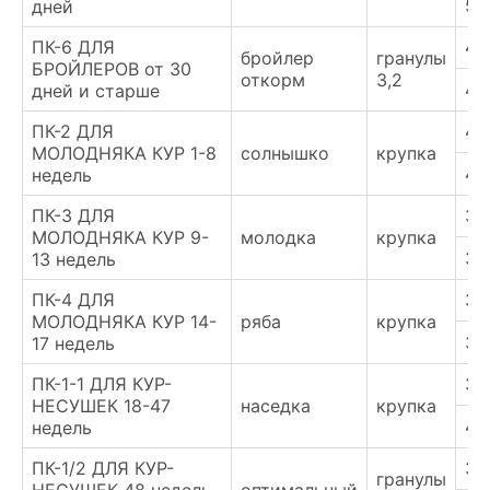
54
дней
ПК-6 ДЛЯ
48
бройлер
гранулы
БРОЙЛЕРОВ от 30
откорм
3,2
49
дней и старше
ПК-2 ДЛЯ
47
МОЛОДНЯКА КУР 1-8
солнышко
крупка
48
недель
ПК-3 ДЛЯ
32
МОЛОДНЯКА КУР 9-
молодка
крупка
34
13 недель
ПК-4 ДЛЯ
36
МОЛОДНЯКА КУР 14-
ряба
крупка
37
17 недель
ПК-1-1 ДЛЯ КУР-
38
НЕСУШЕК 18-47
наседка
крупка
40
недель
ПК-1/2 ДЛЯ КУР-
32
гранулы