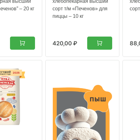
арная высший
хлебопекарная высший
хле
Печенов” – 20 кг
сорт т/м «Печенов» для
сорт
пиццы – 10 кг
420,00
₽
88