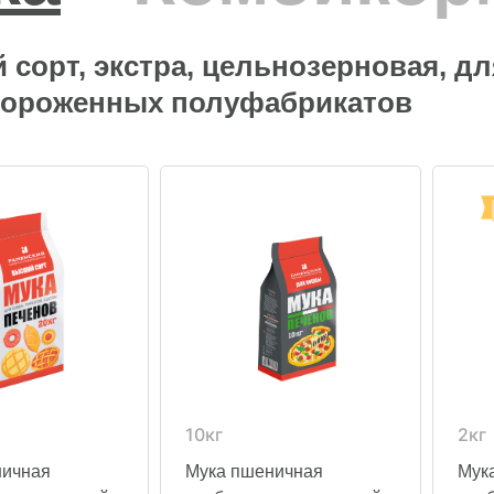
сорт, экстра, цельнозерновая, д
мороженных полуфабрикатов
10кг
2кг
ничная
Мука пшеничная
Мук