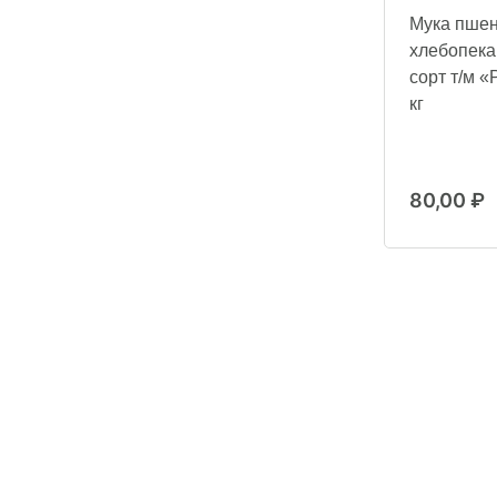
Мука пше
хлебопек
сорт т/м «
кг
80,00
₽