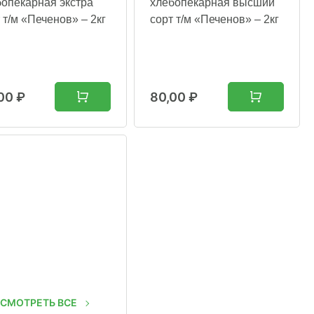
бопекарная экстра
хлебопекарная высший
 т/м «Печенов» – 2кг
сорт т/м «Печенов» – 2кг
,00
₽
80,00
₽
СМОТРЕТЬ ВСЕ