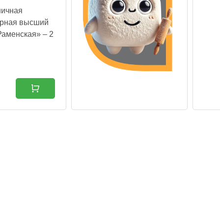
ничная
арная высший
Раменская» – 2