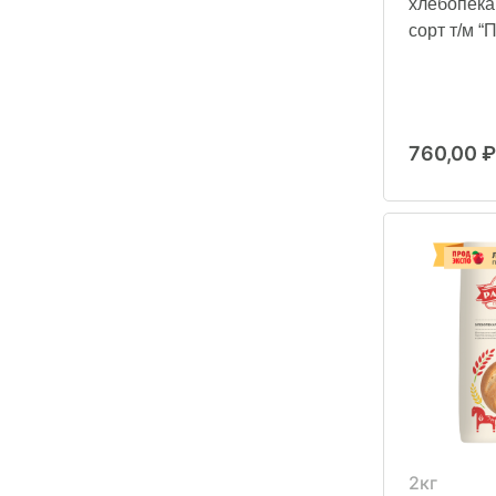
хлебопек
сорт т/м “
760,00
₽
2кг