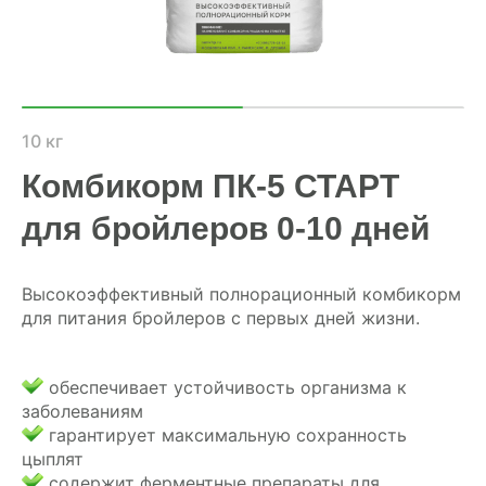
ХОЗЯЙСТВАМ
ОПТОВИКАМ
ПРАЙС
10 кг
Комбикорм ПК-5 СТАРТ
ГДЕ КУПИТЬ
для бройлеров 0-10 дней
КОНТАКТЫ
Высокоэффективный полнорационный комбикорм
для питания бройлеров с первых дней жизни.
8 (804) 700-18-14
ПРАЙС-ЛИСТ
обеспечивает устойчивость организма к
заболеваниям
гарантирует максимальную сохранность
КАЛЬКУЛЯТОР КОМБИКОРМА
цыплят
содержит ферментные препараты для