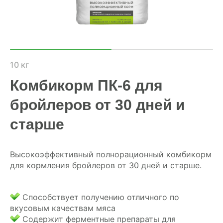
ХОЗЯЙСТВАМ
ОПТОВИКАМ
ПРАЙС
10 кг
Комбикорм ПК-6 для
ГДЕ КУПИТЬ
бройлеров от 30 дней и
КОНТАКТЫ
старше
8 (804) 700-18-14
Высокоэффективный полнорационный комбикорм
для кормления бройлеров от 30 дней и старше.
ПРАЙС-ЛИСТ
Способствует получению отличного по
КАЛЬКУЛЯТОР КОМБИКОРМА
вкусовым качествам мяса
Содержит ферментные препараты для