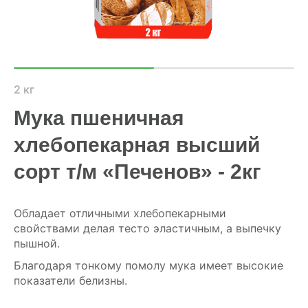
ХОЗЯЙСТВАМ
ОПТОВИКАМ
ПРАЙС
2 кг
Мука пшеничная
ГДЕ КУПИТЬ
хлебопекарная высший
КОНТАКТЫ
сорт т/м «Печенов» - 2кг
8 (804) 700-18-14
Обладает отличными хлебопекарными
свойствами делая тесто эластичным, а выпечку
пышной.
ПРАЙС-ЛИСТ
Благодаря тонкому помолу мука имеет высокие
КАЛЬКУЛЯТОР КОМБИКОРМА
показатели белизны.