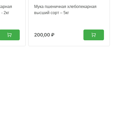
карная
Мука пшеничная хлебопекарная
- 2кг
высший сорт – 5кг
200,00
₽