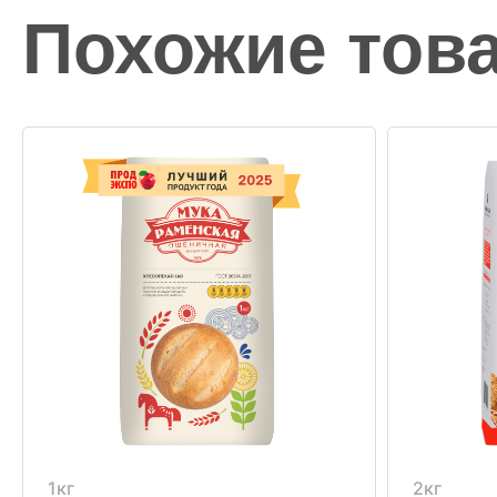
Похожие тов
1кг
2кг