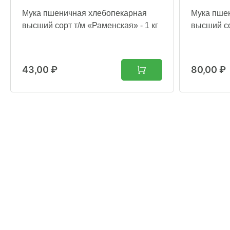
Мука пшеничная хлебопекарная
Мука пше
высший сорт т/м «Раменская» - 1 кг
высший со
43,00
₽
80,00
₽