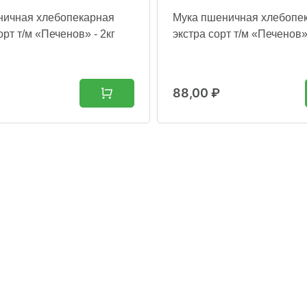
ничная хлебопекарная
Мука пшеничная хлебопе
рт т/м «Печенов» - 2кг
экстра сорт т/м «Печенов» 
88,00
₽