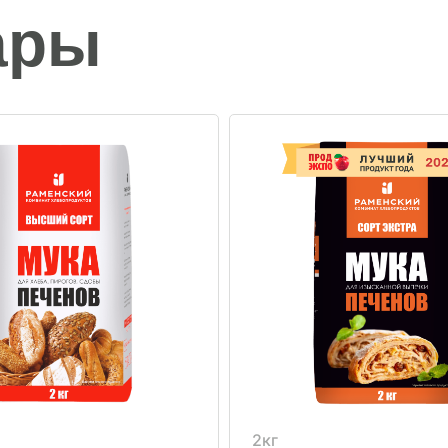
ары
2кг