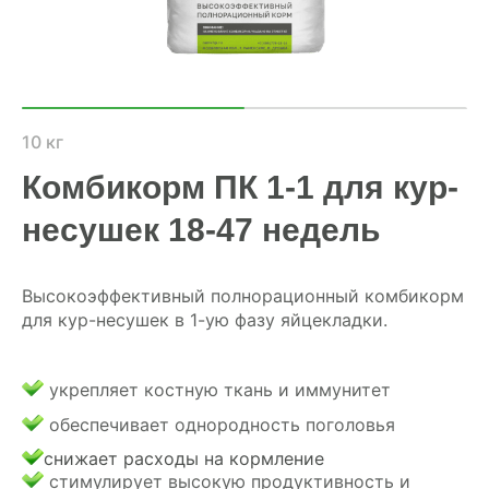
ХОЗЯЙСТВАМ
ОПТОВИКАМ
ПРАЙС
10 кг
Комбикорм ПК 1-1 для кур-
ГДЕ КУПИТЬ
несушек 18-47 недель
КОНТАКТЫ
Высокоэффективный полнорационный комбикорм
для кур-несушек в 1-ую фазу яйцекладки.
8 (804) 700-18-14
ПРАЙС-ЛИСТ
укрепляет костную ткань и иммунитет
обеспечивает однородность поголовья
КАЛЬКУЛЯТОР КОМБИКОРМА
снижает расходы на кормление
стимулирует высокую продуктивность и