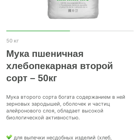
ХОЗЯЙСТВАМ
ОПТОВИКАМ
ПРАЙС
50 кг
Мука пшеничная
ГДЕ КУПИТЬ
хлебопекарная второй
КОНТАКТЫ
сорт – 50кг
8 (804) 700-18-14
Мука второго сорта богата содержанием в ней
зерновых зародышей, оболочек и частиц
алейронового слоя, обладает высокой
ПРАЙС-ЛИСТ
биологической активностью.
КАЛЬКУЛЯТОР КОМБИКОРМА
для выпечки несдобных изделий (хлеб,