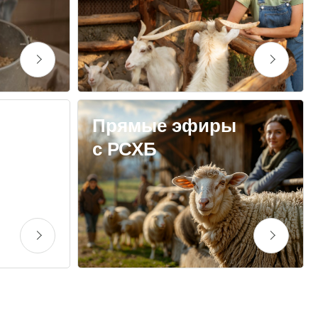
Прямые эфиры
с РСХБ